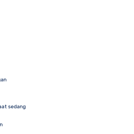
gan
aat sedang
an