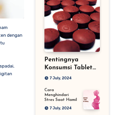
aten dengan
itu
Pentingnya
spadai,
Konsumsi Tablet
igitan
Fe Bagi Ibu Hamil
7 July, 2024
Cara
Menghindari
Stres Saat Hamil
7 July, 2024