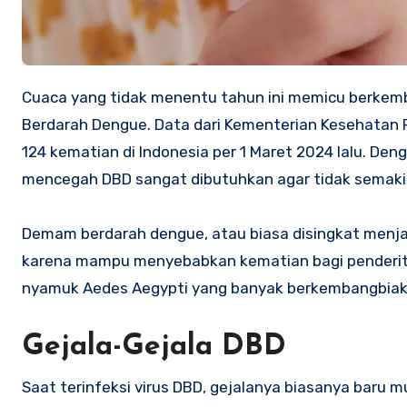
Cuaca yang tidak menentu tahun ini memicu berkembangnya berbagai penyakit, salah satunya DBD atau Demam
Berdarah Dengue. Data dari Kementerian Kesehatan 
124 kematian di Indonesia per 1 Maret 2024 lalu. Deng
mencegah DBD sangat dibutuhkan agar tidak semakin
Demam berdarah dengue, atau biasa disingkat menja
karena mampu menyebabkan kematian bagi penderitan
nyamuk Aedes Aegypti yang banyak berkembangbiak di 
Gejala-Gejala DBD
Saat terinfeksi virus DBD, gejalanya biasanya baru mu