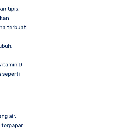
n tipis,
akan
na terbuat
ubuh,
vitamin D
 seperti
ng air,
 terpapar