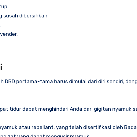
tup.
 susah dibersihkan.
.
vender.
i
 DBD pertama-tama harus dimulai dari diri sendiri, den
t tidur dapat menghindari Anda dari gigitan nyamuk s
nyamuk atau repellant, yang telah disertifikasi oleh Bad
g zat yang dapat mengusir nyamuk.