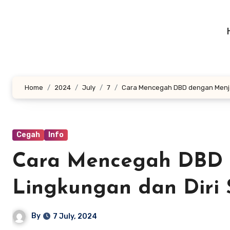
Skip
to
content
Home
2024
July
7
Cara Mencegah DBD dengan Menjag
Cegah
Info
Cara Mencegah DBD
Lingkungan dan Diri 
By
7 July, 2024