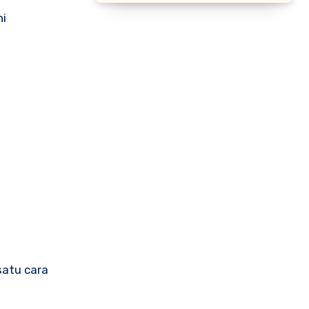
ni
satu cara